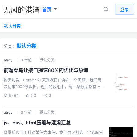
无风的港湾
首页
登录
默认分类
默认分类
分类：
atroy
3 年前
默认分类
前端菜鸟让接口提速60%的优化与原理
按需加载 -> graphQL天秀老接口存在一个问题，我们每
次请求1000条数据，返回的数组中，每一条数据都有上百
个字段，其实我们前端只用到其中的10个字段而已。如何
6394
53
0
从一百多个字段中，抽取任意n个字段，这就用到
graphQL。graphQL按需加载数据只需要三步：定义数据
atroy
3 年前
默认分类
池 root描述数据池中数据结构 schema自定义查询数据
query定义数据池我们针对屌丝追求女神的场景，定义一
js、css、html压缩与混淆汇总
个数据池，如下：// 数据池 var root = { girls: [{ id: 1,
背景前段时间针对某件大事件，我们用之前的一个老原生
name: '女神一', ipho...