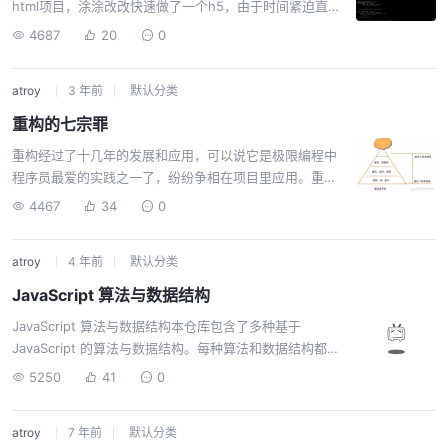
html项目，涂涂改改快速做了一个h5，由于时间紧迫直接
上线了结果没想到。。。。第二天就被某大公司抄袭
4687
20
0
了。。。调了点颜色、改了些文案就直接抄袭并上线
了。。。连我们变量名都没改。。。后来我们快速对项目
atroy
3 年前
默认分类
代码进行了压缩和混淆，才避免了后续迭代没有被抄
袭。。。整件事说起来又气又搞笑。。。经过这件事，我
重构的七宗罪
汇总了一下js、css、html压缩与混淆，增加页面加载速度
重构经过了十几年的发展和应用，可以说它是极限编程中
的同时，还能防止页面被抄袭js混淆js混淆，其实就是将你
程序员最爱的实践之一了，纷纷争相在项目里应用。重构
的js代码弄的晦涩难懂，达到了防抄袭的效果业界比较常
工作坊、Codekata重构练习等各种提升能力的方式也屡见
用的是javascript-obfuscator这个库const JO = req...
4467
34
0
不鲜，帮助程序员们去追求优秀的代码和设计。然而这仍
然摆脱不了人们对它的各种抱怨：“搞什么，又重构”，“重
atroy
4 年前
默认分类
构出defect来了”，“项目紧，最近不要再重构了”，“重构
到什么时候停呀”。小菜也这样被项目中的人抱怨着，觉得
JavaScript 算法与数据结构
很委屈，找到了大牛小明。小菜：有一大段代码不合我
JavaScript 算法与数据结构本仓库包含了多种基于
意，写的很烂。我就想最近刚好新学了点技巧，看了下模
JavaScript 的算法与数据结构。每种算法和数据结构都有
式，赶紧大干一场。没想到做着做着组里都反对。小明：
自己的 README，包含相关说明和链接，以便进一步阅读
那你有什么目标？重构想达到什么效果？小菜：目标？啥
5250
41
0
(还有 YouTube 视频) 。Read this in other
意思？小明：我们做事情...
languages:English,繁體中文,한국어,日本
atroy
7 年前
默认分类
語,Polski,Français,Español,Português,Русский,Türk,It